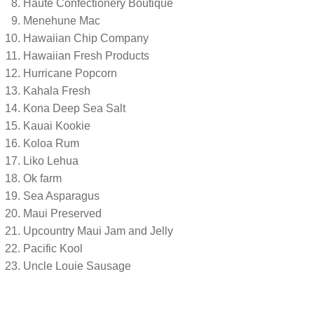
Haute Confectionery Boutique
Menehune Mac
Hawaiian Chip Company
Hawaiian Fresh Products
Hurricane Popcorn
Kahala Fresh
Kona Deep Sea Salt
Kauai Kookie
Koloa Rum
Liko Lehua
Ok farm
Sea Asparagus
Maui Preserved
Upcountry Maui Jam and Jelly
Pacific Kool
Uncle Louie Sausage